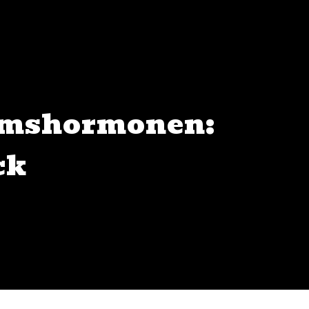
umshormonen:
ck