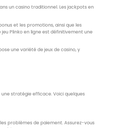
ans un casino traditionnel. Les jackpots en
 bonus et les promotions, ainsi que les
jeu Plinko en ligne est définitivement une
opose une variété de jeux de casino, y
 une stratégie efficace. Voici quelques
 et les problèmes de paiement. Assurez-vous