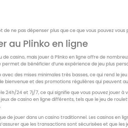
et de ne pas dépenser plus que ce que vous pouvez vous
r au Plinko en ligne
eu de casino, mais jouer à Plinko en ligne offre de nombre
gne permet de bénéficier d’une expérience de jeu plus perso
ko avec des mises minimales très basses, ce qui rend le jeu 
 de bienvenue et des promotions régulières qui peuvent
ble 24h/24 et 7j/7, ce qui signifie que vous pouvez jouer
ux de casino en ligne différents, tels que le jeu de roule
.
r que de jouer dans un casino traditionnel. Les casinos en 
’assurer que les transactions sont sécurisées et que les j