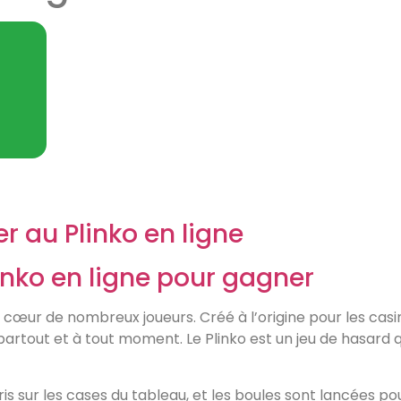
r au Plinko en ligne
nko en ligne pour gagner
le cœur de nombreux joueurs. Créé à l’origine pour les casi
 partout et à tout moment. Le Plinko est un jeu de hasard 
aris sur les cases du tableau, et les boules sont lancées p