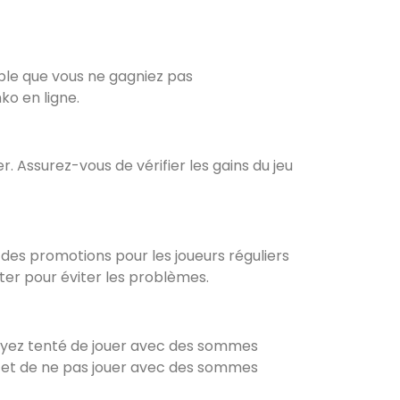
sible que vous ne gagniez pas
o en ligne.
. Assurez-vous de vérifier les gains du jeu
 des promotions pour les joueurs réguliers
cter pour éviter les problèmes.
s soyez tenté de jouer avec des sommes
s et de ne pas jouer avec des sommes