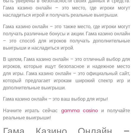
быть уверены в безопасности своих данных и средств.
Гама казино онлайн – это место, где игроки могут
насладиться игрой и получать реальные выигрыши.
Гама казино онлайн – это также место, где игроки могут
получать различные бонусы и акции. Гама казино онлайн
– это способ для игроков получать дополнительные
выигрыши и насладиться игрой.
В целом, Гама казино онлайн – это отличный выбор для
игроков, которые ищут безопасное и надежное место
для игры. Гама казино онлайн – это официальный сайт,
который предлагает игрокам широкий спектр игр и
дополнительные выигрыши.
Гама казино онлайн – это ваш выбор для игры!
Начните играть сейчас
gamma casino
и получайте
реальные выигрыши!
Гама Казино Онлайн –