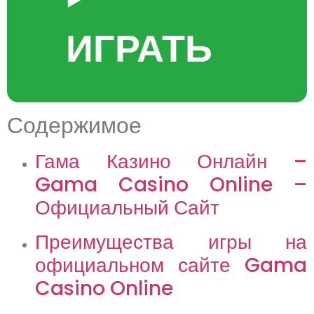
ИГРАТЬ
Содержимое
Гама Казино Онлайн –
Gama Casino Online –
Официальный Сайт
Преимущества игры на
официальном сайте Gama
Casino Online