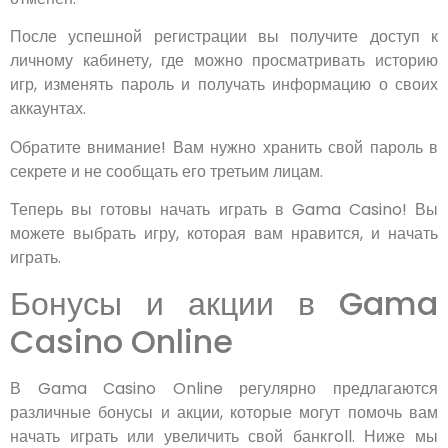
После успешной регистрации вы получите доступ к
личному кабинету, где можно просматривать историю
игр, изменять пароль и получать информацию о своих
аккаунтах.
Обратите внимание! Вам нужно хранить свой пароль в
секрете и не сообщать его третьим лицам.
Теперь вы готовы начать играть в Gama Casino! Вы
можете выбрать игру, которая вам нравится, и начать
играть.
Бонусы и акции в Gama
Casino Online
В Gama Casino Online регулярно предлагаются
различные бонусы и акции, которые могут помочь вам
начать играть или увеличить свой банкroll. Ниже мы