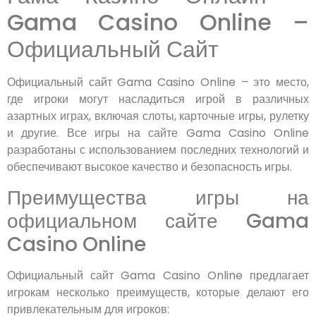
Gama Casino Online –
Официальный Сайт
Официальный сайт Gama Casino Online – это место,
где игроки могут насладиться игрой в различных
азартных играх, включая слоты, карточные игры, рулетку
и другие. Все игры на сайте Gama Casino Online
разработаны с использованием последних технологий и
обеспечивают высокое качество и безопасность игры.
Преимущества игры на
официальном сайте Gama
Casino Online
Официальный сайт Gama Casino Online предлагает
игрокам несколько преимуществ, которые делают его
привлекательным для игроков: