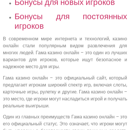
Бонусы для новых игроков
Бонусы для постоянных
игроков
В современном мире интернета и технологий, казино
онлайн стали популярным видом развлечения для
многих людей. Гама казино онлайн – это один из лучших
вариантов для игроков, которые ищут безопасное и
надежное место для игры.
Гама казино онлайн – это официальный сайт, который
предлагает игрокам широкий спектр игр, включая слоты,
карточные игры, рулетку и другие. Гама казино онлайн –
это место, где игроки могут насладиться игрой и получать
реальные выигрыши.
Один из главных преимуществ Гама казино онлайн – это
его официальный статус. Это означает, что игроки могут