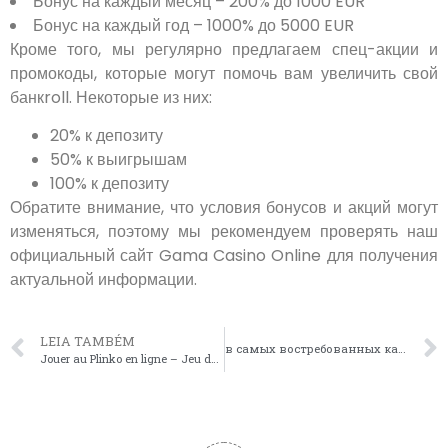
Бонус на каждый месяц – 200% до 1000 EUR
Бонус на каждый год – 1000% до 5000 EUR
Кроме того, мы регулярно предлагаем спец-акции и
промокоды, которые могут помочь вам увеличить свой
банкroll. Некоторые из них:
20% к депозиту
50% к выигрышам
100% к депозиту
Обратите внимание, что условия бонусов и акций могут
изменяться, поэтому мы рекомендуем проверять наш
официальный сайт Gama Casino Online для получения
актуальной информации.
LEIA TAMBÉM
в самых востребованных казино онлайн 2025 года.1961
Jouer au Plinko en ligne – Jeu de casino.3388