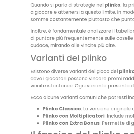
Quando si parla di strategie nel
plinko
, la 
a giocare e attenersi a questo limite, in m
somme costantemente piuttosto che puntare t
Inoltre, è fondamentale analizzare il tabell
di puntare più frequentemente sulle caselle 
audace, mirando alle vincite più alte.
Varianti del plinko
Esistono diverse varianti del gioco del
plink
dove i giocatori possono vincere premi radd
vincite istantanee. Ogni variante presenta d
Ecco alcune varianti comuni che potresti in
Plinko Classico
: La versione originale 
Plinko con Moltiplicatori
: Include mol
Plinko con Extra Bonus
: Permette di g