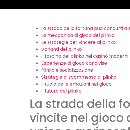
La strada della fortuna può condurti a
La meccanica di gioco del plinko
Le strategie per vincere al plinko
Varianti del plinko
Il fascino del plinko nei casinò moderni
Esperienze di gioco condivise
Plinko e socializzazione
Strategie di scommessa al plinko
Il ruolo delle emozioni nel gioco
Il futuro del plinko
La strada della f
vincite nel gioc