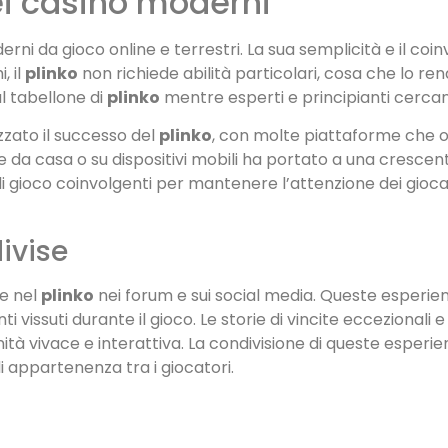
nei casinò moderni
ni da gioco online e terrestri. La sua semplicità e il coi
, il
plinko
non richiede abilità particolari, cosa che lo re
al tabellone di
plinko
mentre esperti e principianti cercano
izzato il successo del
plinko
, con molte piattaforme che of
 da casa o su dispositivi mobili ha portato a una crescente
i gioco coinvolgenti per mantenere l’attenzione dei gioca
ivise
ze nel
plinko
nei forum e sui social media. Queste esperi
 vissuti durante il gioco. Le storie di vincite eccezionali e
tà vivace e interattiva. La condivisione di queste esperi
 appartenenza tra i giocatori.