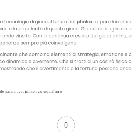
e tecnologie di gioco, il futuro del
plinko
appare luminoso.
no e la popolarità di questo gioco. Giocatori di ogni età
ande vincita. Con la continua crescita del gioco online, es
sperienze sempre più coinvolgenti.
ascinante che combina elementi di strategia, emozione e 
oco dinamica e divertente. Che si tratti di un casinò fisico o
imostrando che il divertimento e la fortuna possono andar
 de hasard avec plinko avis négatif au c
0