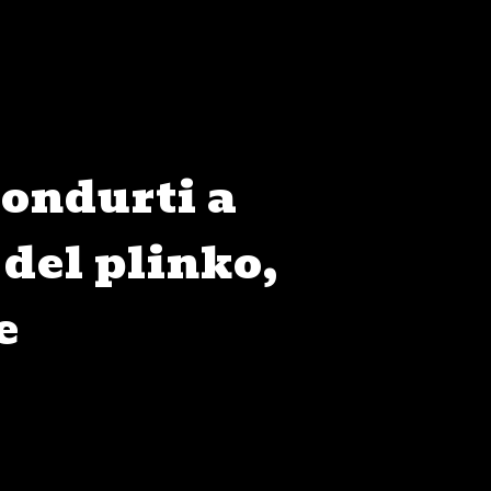
condurti a
 del plinko,
e