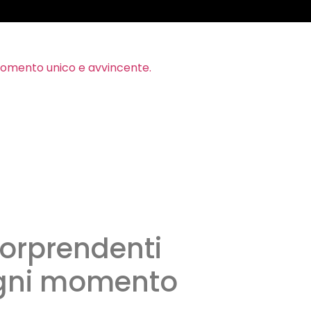
 momento unico e avvincente.
sorprendenti
 ogni momento