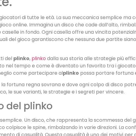
e.
 giocatori di tutte le età. La sua meccanica semplice ma 
di gioco online. Immagina un disco che cade dall’alto, rimba
e caselle in fondo. Ogni casella offre una vincita potenz
ali del gioco garantiscono che nessuna due partite siano
ti del
plinko
,
plinko
dalla sua storia alle strategie più effi
o nel tempo e come è diventato un favorito tra i giocator
meglio come partecipare al
plinko
possa portare fortuna 
a fortuna regna sovrana e dove ogni colpo di disco potre
o, le sue varianti, le strategie e i segreti per vincere.
 del plinko
semplice. Un disco, che rappresenta la scommessa del gioc
isco colpisce le spine, rimbalzando in varie direzioni. La 
mento di casualità. Questa casualità è uno dei motivi per c