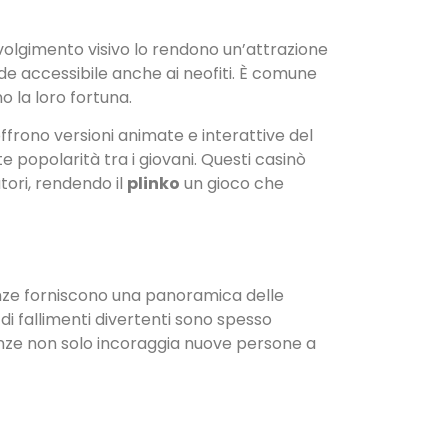
nvolgimento visivo lo rendono un’attrazione
nde accessibile anche ai neofiti. È comune
 la loro fortuna.
frono versioni animate e interattive del
 popolarità tra i giovani. Questi casinò
tori, rendendo il
plinko
un gioco che
enze forniscono una panoramica delle
 di fallimenti divertenti sono spesso
enze non solo incoraggia nuove persone a