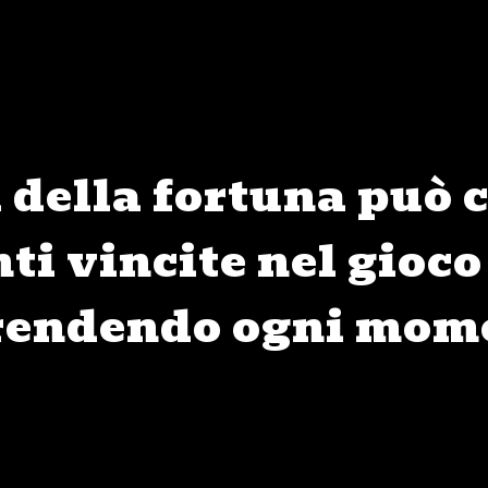
 della fortuna può 
i vincite nel gioco
rendendo ogni mom