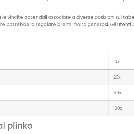
a le vincite potenziali associate a diverse posizioni sul ta
tre potrebbero regalare premi molto generosi. Gli utenti 
10x
20x
50x
100x
al plinko