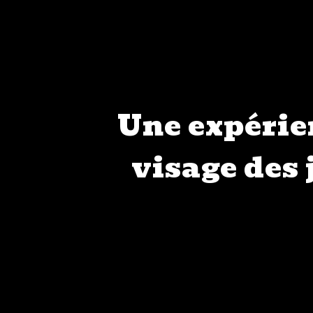
Une expérien
visage des 