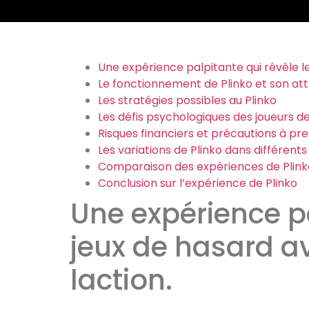
Une expérience palpitante qui révèle le
Le fonctionnement de Plinko et son att
Les stratégies possibles au Plinko
Les défis psychologiques des joueurs de
Risques financiers et précautions à pr
Les variations de Plinko dans différen
Comparaison des expériences de Plinko 
Conclusion sur l’expérience de Plinko
Une expérience pa
jeux de hasard a
laction.