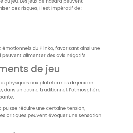
ié au jeu. Les jeux de hasard peuvent
ser ces risques, il est impératif de :
 émotionnels du Plinko, favorisant ainsi une
i peuvent alimenter des avis négatifs.
ements de jeu
nos physiques aux plateformes de jeux en
e, dans un casino traditionnel, l’atmosphère
sante.
a puisse réduire une certaine tension,
 Les critiques peuvent évoquer une sensation