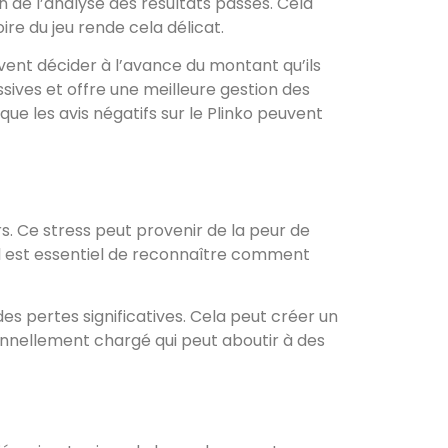
n de l’analyse des résultats passés. Cela
re du jeu rende cela délicat.
vent décider à l’avance du montant qu’ils
ssives et offre une meilleure gestion des
ue les avis négatifs sur le Plinko peuvent
s. Ce stress peut provenir de la peur de
 il est essentiel de reconnaître comment
es pertes significatives. Cela peut créer un
onnellement chargé qui peut aboutir à des