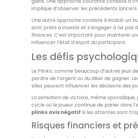
gains. Une approche courante consiste à choi
implique d’observer les précédents lancers 
Une autre approche consiste à établir un bu
sont prêts à investir et s’engager à ne pas d
finances. C’est important pour maintenir une
influencer l’état d’esprit du participant.
Les défis psychologiq
Le Plinko, comme beaucoup d’autres jeux de 
perdre de l’argent ou du désir de gagner. Le
elles peuvent influencer les décisions des jo
La sensation de victoire, même sporadique, p
cycle où le joueur continue de parier dans
plinko avis négatif
si les attentes sont tro
Risques financiers et pr