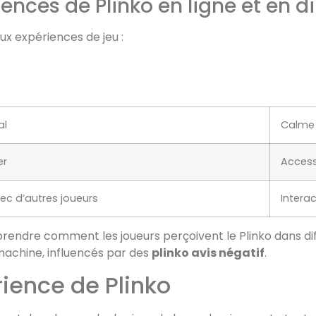
ces de Plinko en ligne et en di
eux expériences de jeu :
al
Calme 
er
Access
ec d’autres joueurs
Interac
prendre comment les joueurs perçoivent le Plinko dans di
machine, influencés par des
plinko avis négatif
.
rience de Plinko