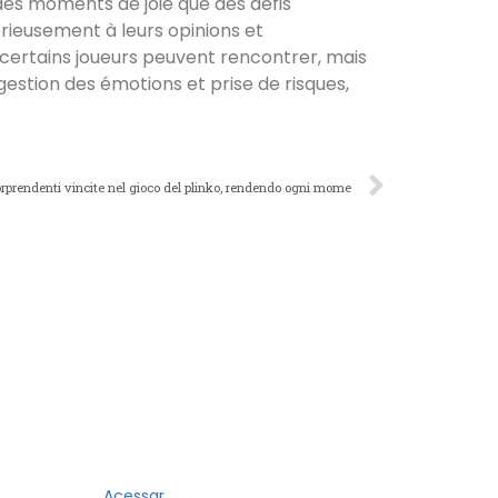
des moments de joie que des défis
sérieusement à leurs opinions et
 certains joueurs peuvent rencontrer, mais
gestion des émotions et prise de risques,
orprendenti vincite nel gioco del plinko, rendendo ogni mome
Acessar