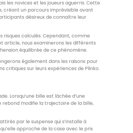
s les novices et les joueurs aguerris. Cette
e, créant un parcours imprévisible avant
rticipants désireux de connaître leur
 des risques calculés. Cependant, comme
et article, nous examinerons les différents
réhension équilibrée de ce phénomène.
 plongerons également dans les raisons pour
s critiques sur leurs expériences de Plinko.
ade. Lorsqu’une bille est lâchée d’une
bond modifie la trajectoire de la bille,
ttirés par le suspense qui s’installe à
qu’elle approche de la case avec le prix