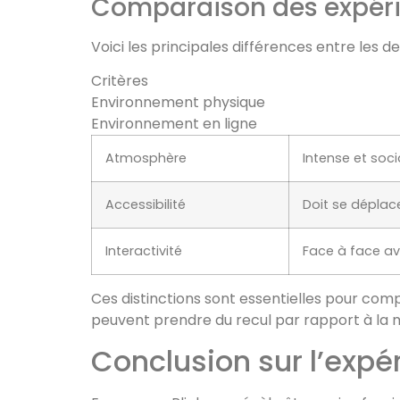
Comparaison des expérien
Voici les principales différences entre les d
Critères
Environnement physique
Environnement en ligne
Atmosphère
Intense et soci
Accessibilité
Doit se déplac
Interactivité
Face à face av
Ces distinctions sont essentielles pour com
peuvent prendre du recul par rapport à la 
Conclusion sur l’expé