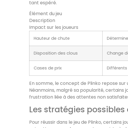
tant espéré.
Élément du jeu
Description
Impact sur les joueurs
Hauteur de chute
Détermine l
Disposition des clous
Change de
Cases de prix
Différent
En somme, le concept de Plinko repose sur un 
Néanmoins, malgré sa popularité, certains 
frustration liée à des attentes non satisfaite
Les stratégies possibles 
Pour réussir dans le jeu de Plinko, certains