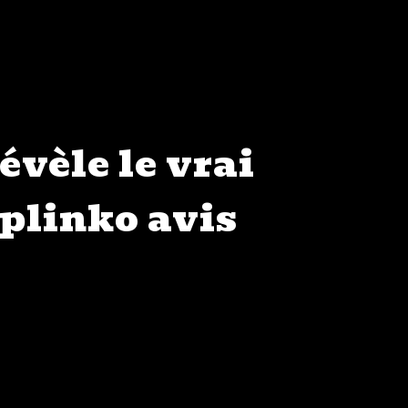
évèle le vrai
 plinko avis