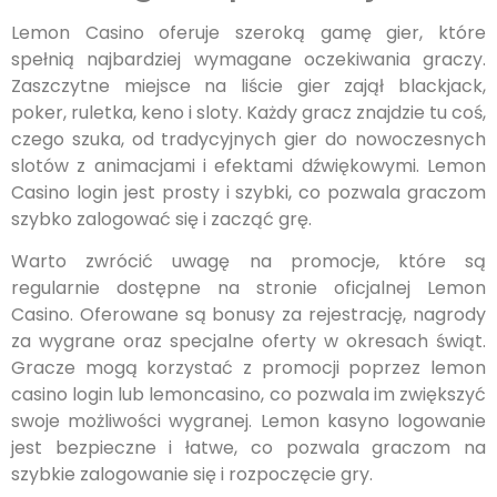
Lemon Casino oferuje szeroką gamę gier, które
spełnią najbardziej wymagane oczekiwania graczy.
Zaszczytne miejsce na liście gier zajął blackjack,
poker, ruletka, keno i sloty. Każdy gracz znajdzie tu coś,
czego szuka, od tradycyjnych gier do nowoczesnych
slotów z animacjami i efektami dźwiękowymi. Lemon
Casino login jest prosty i szybki, co pozwala graczom
szybko zalogować się i zacząć grę.
Warto zwrócić uwagę na promocje, które są
regularnie dostępne na stronie oficjalnej Lemon
Casino. Oferowane są bonusy za rejestrację, nagrody
za wygrane oraz specjalne oferty w okresach świąt.
Gracze mogą korzystać z promocji poprzez lemon
casino login lub lemoncasino, co pozwala im zwiększyć
swoje możliwości wygranej. Lemon kasyno logowanie
jest bezpieczne i łatwe, co pozwala graczom na
szybkie zalogowanie się i rozpoczęcie gry.