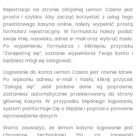
Rejestracja na stronie oficjalnej Lemon Casino jest
prosta i szybka. Aby zacząć korzystać z usług tego
prestiżowego kasyna online, należy wypełnić prostą
formularz rejestracyjny. W formularzu należy podać
swoje imię, nazwisko, adres e-mail oraz wybrać hasło.
Po wypełnieniu formularza i kliknięciu przycisku
“Zarejestruj się”, zostanie wypełniona Twoja konto i
będziesz mógł się zalogować.
Logowanie do konta Lemon Casino jest równie łatwe.
Po wpisaniu adresu e-mail i hasła, kliknij przycisk
“Zaloguj się”. Jeśli podane dane są poprawne,
zostaniesz automatycznie przekierowany do strony
głównej kasyna. W przypadku błędnego logowania,
system poinformuje Cię o błędzie i poprosi o ponowne
wprowadzenie danych.
Warto zauważyć, że lemon kasyno logowanie jest
chronione technologią SSL, co zapewnia