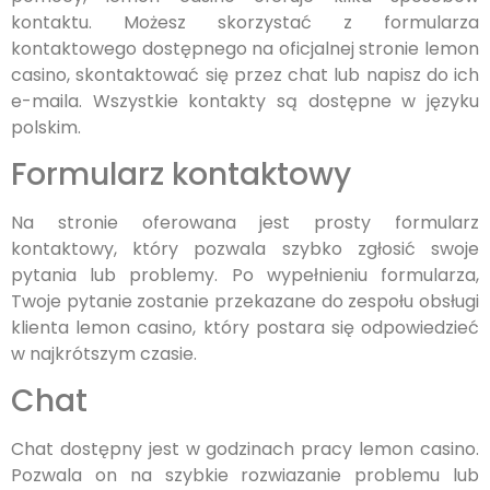
kontaktu. Możesz skorzystać z formularza
kontaktowego dostępnego na oficjalnej stronie lemon
casino, skontaktować się przez chat lub napisz do ich
e-maila. Wszystkie kontakty są dostępne w języku
polskim.
Formularz kontaktowy
Na stronie oferowana jest prosty formularz
kontaktowy, który pozwala szybko zgłosić swoje
pytania lub problemy. Po wypełnieniu formularza,
Twoje pytanie zostanie przekazane do zespołu obsługi
klienta lemon casino, który postara się odpowiedzieć
w najkrótszym czasie.
Chat
Chat dostępny jest w godzinach pracy lemon casino.
Pozwala on na szybkie rozwiazanie problemu lub