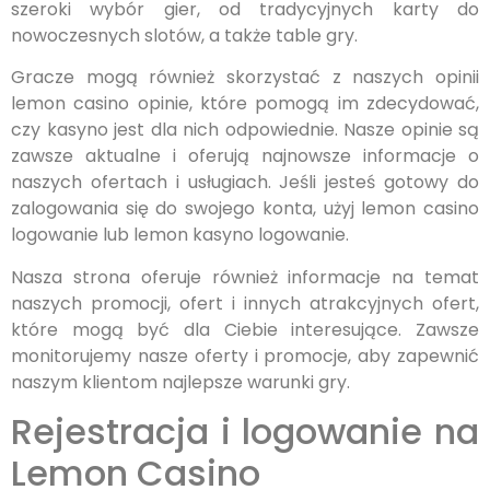
szeroki wybór gier, od tradycyjnych karty do
nowoczesnych slotów, a także table gry.
Gracze mogą również skorzystać z naszych opinii
lemon casino opinie, które pomogą im zdecydować,
czy kasyno jest dla nich odpowiednie. Nasze opinie są
zawsze aktualne i oferują najnowsze informacje o
naszych ofertach i usługiach. Jeśli jesteś gotowy do
zalogowania się do swojego konta, użyj lemon casino
logowanie lub lemon kasyno logowanie.
Nasza strona oferuje również informacje na temat
naszych promocji, ofert i innych atrakcyjnych ofert,
które mogą być dla Ciebie interesujące. Zawsze
monitorujemy nasze oferty i promocje, aby zapewnić
naszym klientom najlepsze warunki gry.
Rejestracja i logowanie na
Lemon Casino