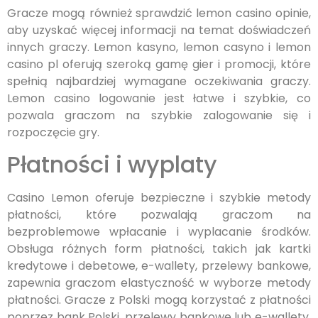
Gracze mogą również sprawdzić lemon casino opinie,
aby uzyskać więcej informacji na temat doświadczeń
innych graczy. Lemon kasyno, lemon casyno i lemon
casino pl oferują szeroką gamę gier i promocji, które
spełnią najbardziej wymagane oczekiwania graczy.
Lemon casino logowanie jest łatwe i szybkie, co
pozwala graczom na szybkie zalogowanie się i
rozpoczęcie gry.
Płatności i wyplaty
Casino Lemon oferuje bezpieczne i szybkie metody
płatności, które pozwalają graczom na
bezproblemowe wpłacanie i wyplacanie środków.
Obsługa różnych form płatności, takich jak kartki
kredytowe i debetowe, e-wallety, przelewy bankowe,
zapewnia graczom elastyczność w wyborze metody
płatności. Gracze z Polski mogą korzystać z płatności
poprzez bank Polski, przelewy bankowe lub e-wallety,