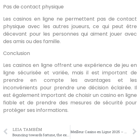
Pas de contact physique
Les casinos en ligne ne permettent pas de contact
physique avec les autres joueurs, ce qui peut être
décevant pour les personnes qui aiment jouer avec
des amis ou des famille.
Conclusion
Les casinos en ligne offrent une expérience de jeu en
ligne sécurisée et variée, mais il est important de
prendre en compte les avantages et les
inconvénients pour prendre une décision éclairée. Il
est également important de choisir un casino en ligne
fiable et de prendre des mesures de sécurité pour
protéger ses informations.
LEIA TAMBÉM
Meilleur Casino en Ligne 2025 – Top 10 des Casinos Fiables.1444
Bouncing towards fortune, the excitement intensifies as the ball takes its chance in a game where pl