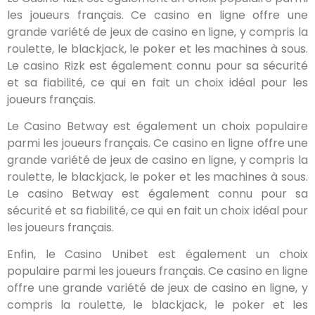
les joueurs français. Ce casino en ligne offre une
grande variété de jeux de casino en ligne, y compris la
roulette, le blackjack, le poker et les machines à sous.
Le casino Rizk est également connu pour sa sécurité
et sa fiabilité, ce qui en fait un choix idéal pour les
joueurs français.
Le Casino Betway est également un choix populaire
parmi les joueurs français. Ce casino en ligne offre une
grande variété de jeux de casino en ligne, y compris la
roulette, le blackjack, le poker et les machines à sous.
Le casino Betway est également connu pour sa
sécurité et sa fiabilité, ce qui en fait un choix idéal pour
les joueurs français.
Enfin, le Casino Unibet est également un choix
populaire parmi les joueurs français. Ce casino en ligne
offre une grande variété de jeux de casino en ligne, y
compris la roulette, le blackjack, le poker et les