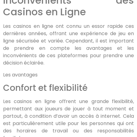
Inconvénients des
Casinos en Ligne
Les casinos en ligne ont connu un essor rapide ces
dernières années, offrant une expérience de jeu en
ligne sécurisée et variée. Cependant, il est important
de prendre en compte les avantages et les
inconvénients de ces plateformes pour prendre une
décision éclairée.
Les avantages
Confort et flexibilité
Les casinos en ligne offrent une grande flexibilité,
permettant aux joueurs de jouer à tout moment et
partout, à condition d’avoir un accès à internet. Cela
est particulièrement utile pour les personnes qui ont
des horaires de travail ou des responsabilités