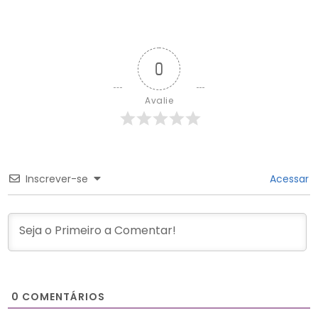
0
Avalie
Inscrever-se
Acessar
0
COMENTÁRIOS