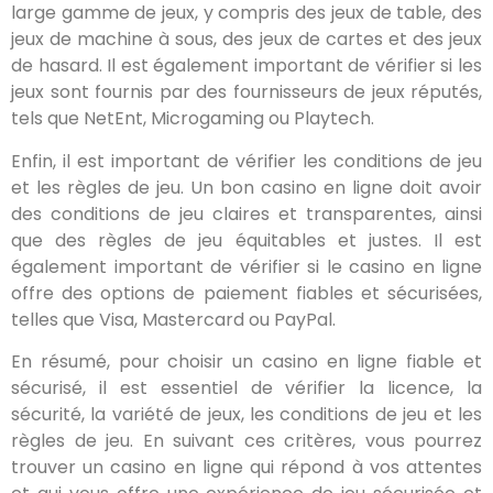
large gamme de jeux, y compris des jeux de table, des
jeux de machine à sous, des jeux de cartes et des jeux
de hasard. Il est également important de vérifier si les
jeux sont fournis par des fournisseurs de jeux réputés,
tels que NetEnt, Microgaming ou Playtech.
Enfin, il est important de vérifier les conditions de jeu
et les règles de jeu. Un bon casino en ligne doit avoir
des conditions de jeu claires et transparentes, ainsi
que des règles de jeu équitables et justes. Il est
également important de vérifier si le casino en ligne
offre des options de paiement fiables et sécurisées,
telles que Visa, Mastercard ou PayPal.
En résumé, pour choisir un casino en ligne fiable et
sécurisé, il est essentiel de vérifier la licence, la
sécurité, la variété de jeux, les conditions de jeu et les
règles de jeu. En suivant ces critères, vous pourrez
trouver un casino en ligne qui répond à vos attentes