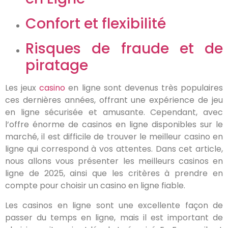
Confort et flexibilité
Risques de fraude et de
piratage
Les jeux
casino
en ligne sont devenus très populaires
ces dernières années, offrant une expérience de jeu
en ligne sécurisée et amusante. Cependant, avec
l’offre énorme de casinos en ligne disponibles sur le
marché, il est difficile de trouver le meilleur casino en
ligne qui correspond à vos attentes. Dans cet article,
nous allons vous présenter les meilleurs casinos en
ligne de 2025, ainsi que les critères à prendre en
compte pour choisir un casino en ligne fiable.
Les casinos en ligne sont une excellente façon de
passer du temps en ligne, mais il est important de