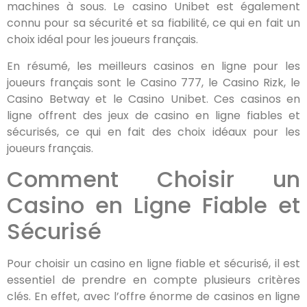
machines à sous. Le casino Unibet est également
connu pour sa sécurité et sa fiabilité, ce qui en fait un
choix idéal pour les joueurs français.
En résumé, les meilleurs casinos en ligne pour les
joueurs français sont le Casino 777, le Casino Rizk, le
Casino Betway et le Casino Unibet. Ces casinos en
ligne offrent des jeux de casino en ligne fiables et
sécurisés, ce qui en fait des choix idéaux pour les
joueurs français.
Comment Choisir un
Casino en Ligne Fiable et
Sécurisé
Pour choisir un casino en ligne fiable et sécurisé, il est
essentiel de prendre en compte plusieurs critères
clés. En effet, avec l’offre énorme de casinos en ligne