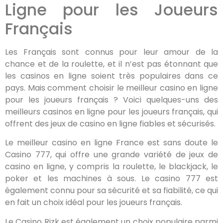
Ligne pour les Joueurs
Français
Les Français sont connus pour leur amour de la
chance et de la roulette, et il n’est pas étonnant que
les casinos en ligne soient très populaires dans ce
pays. Mais comment choisir le meilleur casino en ligne
pour les joueurs français ? Voici quelques-uns des
meilleurs casinos en ligne pour les joueurs français, qui
offrent des jeux de casino en ligne fiables et sécurisés.
Le meilleur casino en ligne France est sans doute le
Casino 777, qui offre une grande variété de jeux de
casino en ligne, y compris la roulette, le blackjack, le
poker et les machines à sous. Le casino 777 est
également connu pour sa sécurité et sa fiabilité, ce qui
en fait un choix idéal pour les joueurs français.
Le Casino Rizk est également un choix populaire parmi