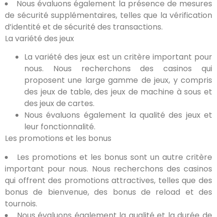
Nous évaluons également la présence de mesures
de sécurité supplémentaires, telles que la vérification
d’identité et de sécurité des transactions.
La variété des jeux
La variété des jeux est un critère important pour
nous. Nous recherchons des casinos qui
proposent une large gamme de jeux, y compris
des jeux de table, des jeux de machine à sous et
des jeux de cartes.
Nous évaluons également la qualité des jeux et
leur fonctionnalité.
Les promotions et les bonus
Les promotions et les bonus sont un autre critère
important pour nous. Nous recherchons des casinos
qui offrent des promotions attractives, telles que des
bonus de bienvenue, des bonus de reload et des
tournois.
Nous évaluons également la qualité et la durée de