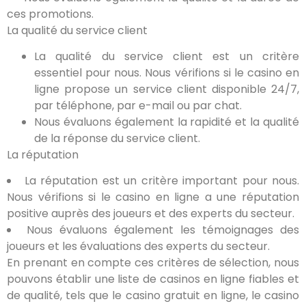
ces promotions.
La qualité du service client
La qualité du service client est un critère
essentiel pour nous. Nous vérifions si le casino en
ligne propose un service client disponible 24/7,
par téléphone, par e-mail ou par chat.
Nous évaluons également la rapidité et la qualité
de la réponse du service client.
La réputation
La réputation est un critère important pour nous.
Nous vérifions si le casino en ligne a une réputation
positive auprès des joueurs et des experts du secteur.
Nous évaluons également les témoignages des
joueurs et les évaluations des experts du secteur.
En prenant en compte ces critères de sélection, nous
pouvons établir une liste de casinos en ligne fiables et
de qualité, tels que le casino gratuit en ligne, le casino