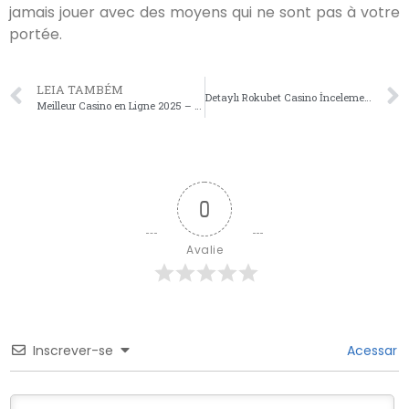
jamais jouer avec des moyens qui ne sont pas à votre
portée.
LEIA TAMBÉM
Detaylı Rokubet Casino İncelemesi: Özellikler, Avantajlar & UX
Meilleur Casino en Ligne 2025 – Sites Fiables.1193
0
Avalie
Inscrever-se
Acessar