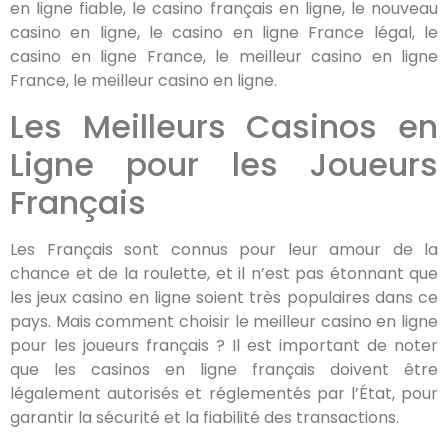
en ligne fiable, le casino français en ligne, le nouveau
casino en ligne, le casino en ligne France légal, le
casino en ligne France, le meilleur casino en ligne
France, le meilleur casino en ligne.
Les Meilleurs Casinos en
Ligne pour les Joueurs
Français
Les Français sont connus pour leur amour de la
chance et de la roulette, et il n’est pas étonnant que
les jeux casino en ligne soient très populaires dans ce
pays. Mais comment choisir le meilleur casino en ligne
pour les joueurs français ? Il est important de noter
que les casinos en ligne français doivent être
légalement autorisés et réglementés par l’État, pour
garantir la sécurité et la fiabilité des transactions.