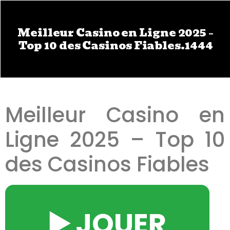
Meilleur Casino en Ligne 2025 –
Top 10 des Casinos Fiables.1444
Meilleur Casino en
Ligne 2025 – Top 10
des Casinos Fiables
▶️ JOUER