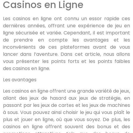
Casinos en Ligne
Les casinos en ligne ont connu un essor rapide ces
dernières années, offrant une expérience de jeu en
ligne sécurisée et variée. Cependant, il est important
de prendre en compte les avantages et les
inconvénients de ces plateformes avant de vous
lancer dans l’aventure. Dans cet article, nous allons
vous présenter les points forts et les points faibles
des casinos en ligne.
Les avantages
Les casinos en ligne offrent une grande variété de jeux,
allant des jeux de hasard aux jeux de stratégie, en
passant par les jeux de cartes et les jeux de machines
à sous. Vous pouvez ainsi choisir le jeu qui vous plaît le
plus et jouer en ligne, où que vous soyez. De plus, les
casinos en ligne offrent souvent des bonus et des