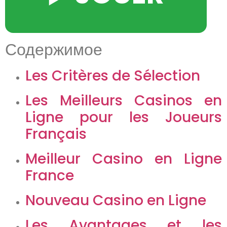
Содержимое
Les Critères de Sélection
Les Meilleurs Casinos en
Ligne pour les Joueurs
Français
Meilleur Casino en Ligne
France
Nouveau Casino en Ligne
Les Avantages et les