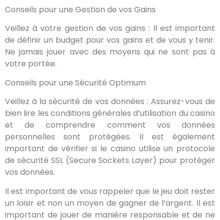
Conseils pour une Gestion de vos Gains
Veillez à votre gestion de vos gains : Il est important
de définir un budget pour vos gains et de vous y tenir.
Ne jamais jouer avec des moyens qui ne sont pas à
votre portée.
Conseils pour une Sécurité Optimum
Veillez à la sécurité de vos données : Assurez-vous de
bien lire les conditions générales d’utilisation du casino
et de comprendre comment vos données
personnelles sont protégées. Il est également
important de vérifier si le casino utilise un protocole
de sécurité SSL (Secure Sockets Layer) pour protéger
vos données.
Il est important de vous rappeler que le jeu doit rester
un loisir et non un moyen de gagner de l’argent. Il est
important de jouer de manière responsable et de ne