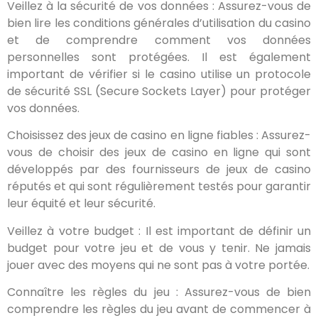
Veillez à la sécurité de vos données : Assurez-vous de
bien lire les conditions générales d’utilisation du casino
et de comprendre comment vos données
personnelles sont protégées. Il est également
important de vérifier si le casino utilise un protocole
de sécurité SSL (Secure Sockets Layer) pour protéger
vos données.
Choisissez des jeux de casino en ligne fiables : Assurez-
vous de choisir des jeux de casino en ligne qui sont
développés par des fournisseurs de jeux de casino
réputés et qui sont régulièrement testés pour garantir
leur équité et leur sécurité.
Veillez à votre budget : Il est important de définir un
budget pour votre jeu et de vous y tenir. Ne jamais
jouer avec des moyens qui ne sont pas à votre portée.
Connaître les règles du jeu : Assurez-vous de bien
comprendre les règles du jeu avant de commencer à