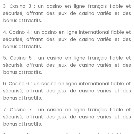
3. Casino 3 : un casino en ligne français fiable et
sécurisé, offrant des jeux de casino variés et des
bonus attractifs.
4. Casino 4 : un casino en ligne international fiable et
sécurisé, offrant des jeux de casino variés et des
bonus attractifs.
5. Casino 5 : un casino en ligne français fiable et
sécurisé, offrant des jeux de casino variés et des
bonus attractifs.
6. Casino 6 : un casino en ligne international fiable et
sécurisé, offrant des jeux de casino variés et des
bonus attractifs.
7. Casino 7 : un casino en ligne français fiable et
sécurisé, offrant des jeux de casino variés et des
bonus attractifs.