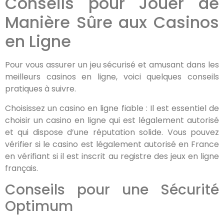
Conseils pour Jouer de
Manière Sûre aux Casinos
en Ligne
Pour vous assurer un jeu sécurisé et amusant dans les
meilleurs casinos en ligne, voici quelques conseils
pratiques à suivre.
Choisissez un casino en ligne fiable : Il est essentiel de
choisir un casino en ligne qui est légalement autorisé
et qui dispose d’une réputation solide. Vous pouvez
vérifier si le casino est légalement autorisé en France
en vérifiant si il est inscrit au registre des jeux en ligne
français.
Conseils pour une Sécurité
Optimum