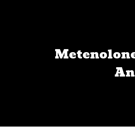
Metenolone 
An