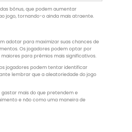
odadas bônus, que podem aumentar
o jogo, tornando-o ainda mais atraente.
dem adotar para maximizar suas chances de
imentos. Os jogadores podem optar por
aiores para prêmios mais significativos.
 os jogadores podem tentar identificar
tante lembrar que a aleatoriedade do jogo
r gastar mais do que pretendem e
tenimento e não como uma maneira de