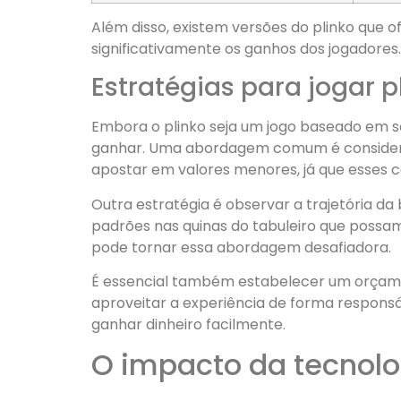
Além disso, existem versões do plinko que
significativamente os ganhos dos jogadore
Estratégias para jogar p
Embora o plinko seja um jogo baseado em s
ganhar. Uma abordagem comum é considerar
apostar em valores menores, já que esses c
Outra estratégia é observar a trajetória da
padrões nas quinas do tabuleiro que possam
pode tornar essa abordagem desafiadora.
É essencial também estabelecer um orçame
aproveitar a experiência de forma respons
ganhar dinheiro facilmente.
O impacto da tecnolo