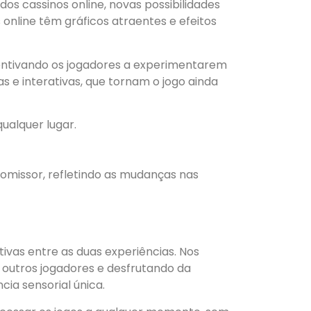
os cassinos online, novas possibilidades
online têm gráficos atraentes e efeitos
centivando os jogadores a experimentarem
 e interativas, que tornam o jogo ainda
ualquer lugar.
romissor, refletindo as mudanças nas
tivas entre as duas experiências. Nos
 outros jogadores e desfrutando da
ia sensorial única.