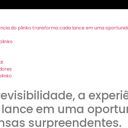
eriência do plinko transforma cada lance em uma oportu
linko
al
adores
plinko
visibilidade, a experi
 lance em uma oportu
sas surpreendentes.