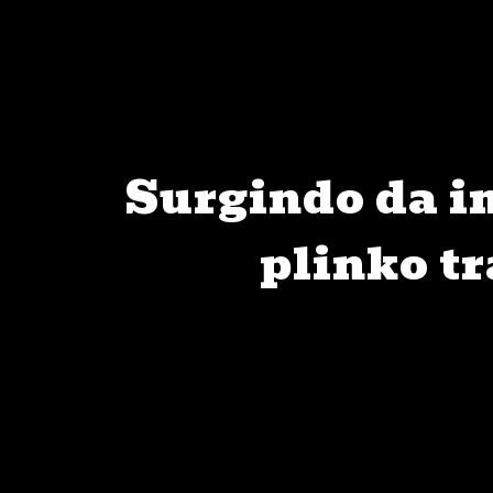
Surgindo da im
plinko t