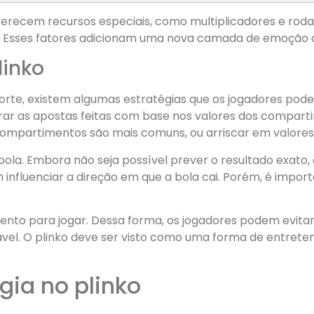
 oferecem recursos especiais, como multiplicadores e r
s. Esses fatores adicionam uma nova camada de emoção a
linko
orte, existem algumas estratégias que os jogadores po
 as apostas feitas com base nos valores dos compart
ompartimentos são mais comuns, ou arriscar em valores m
 bola. Embora não seja possível prever o resultado exato,
 influenciar a direção em que a bola cai. Porém, é impor
nto para jogar. Dessa forma, os jogadores podem evita
ável. O plinko deve ser visto como uma forma de entre
gia no plinko