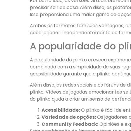
Por outro lado, as versões virtuais ofere
precisar sair de casa. Além disso, as plat
Isso proporciona uma maior gama de opções,
Ambos os formatos têm suas vantagens, e a 
cada jogador. Independentemente do forma
A popularidade do pli
A popularidade do plinko cresceu exponencia
combinada com a simplicidade de suas regra
acessibilidade garante que o plinko continu
Além disso, as redes sociais e os fóruns d
plinko. Vídeos de jogadas emocionantes se
do plinko ajuda a criar um senso de perte
Acessibilidade:
O plinko é fácil de en
Variedade de opções:
Os jogadores p
Community Feedback:
Opiniões e ex