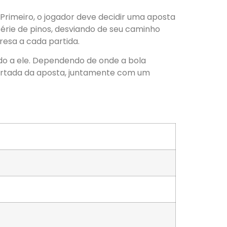
 Primeiro, o jogador deve decidir uma aposta
série de pinos, desviando de seu caminho
resa a cada partida.
do a ele. Dependendo de onde a bola
acertada da aposta, juntamente com um