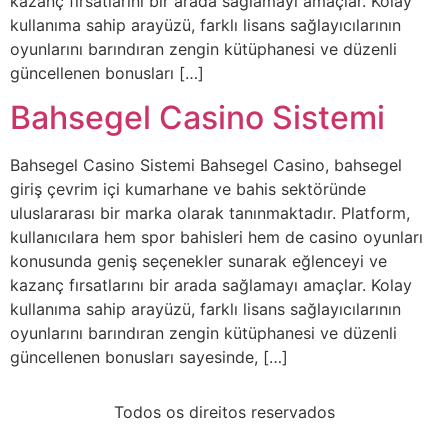
kazanç fırsatlarını bir arada sağlamayı amaçlar. Kolay
kullanıma sahip arayüzü, farklı lisans sağlayıcılarının
oyunlarını barındıran zengin kütüphanesi ve düzenli
güncellenen bonusları […]
Bahsegel Casino Sistemi
Bahsegel Casino Sistemi Bahsegel Casino, bahsegel
giriş çevrim içi kumarhane ve bahis sektöründe
uluslararası bir marka olarak tanınmaktadır. Platform,
kullanıcılara hem spor bahisleri hem de casino oyunları
konusunda geniş seçenekler sunarak eğlenceyi ve
kazanç fırsatlarını bir arada sağlamayı amaçlar. Kolay
kullanıma sahip arayüzü, farklı lisans sağlayıcılarının
oyunlarını barındıran zengin kütüphanesi ve düzenli
güncellenen bonusları sayesinde, […]
Todos os direitos reservados