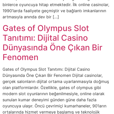
binlerce oyuncuya hitap etmektedir. İlk online casinolar,
1990’larda faaliyete geçmiştir ve bağlantı imkanlarının
artmasıyla anında dev bir […]
Gates of Olympus Slot
Tanıtımı: Dijital Casino
Dünyasında Öne Çıkan Bir
Fenomen
Gates of Olympus Slot Tanıtımı: Dijital Casino
Dünyasında Öne Çıkan Bir Fenomen Dijital casinolar,
gerçek salonların dijital ortama uyarlanmasıyla doğmuş
olan platformlardır. Özellikle, gates of olympus gibi
modern slot oyunlarının beğenilmesiyle, online olarak
sunulan kumar deneyimi günden güne daha fazla
oyuncuya ulaşır. Öncü çevrimiçi kumarhaneler, 90’ların
ortalarında hizmet vermeye başlamış ve teknolojik