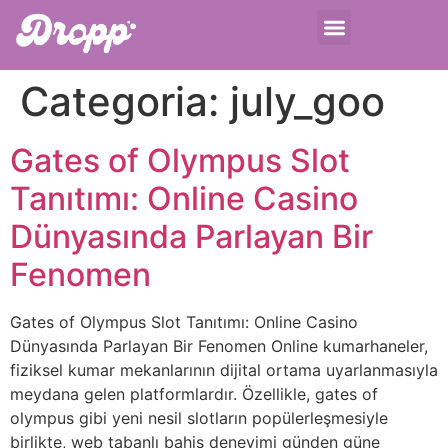
Categoria:
july_goo
Gates of Olympus Slot
Tanıtımı: Online Casino
Dünyasında Parlayan Bir
Fenomen
Gates of Olympus Slot Tanıtımı: Online Casino
Dünyasında Parlayan Bir Fenomen Online kumarhaneler,
fiziksel kumar mekanlarının dijital ortama uyarlanmasıyla
meydana gelen platformlardır. Özellikle, gates of
olympus gibi yeni nesil slotların popülerleşmesiyle
birlikte, web tabanlı bahis deneyimi günden güne