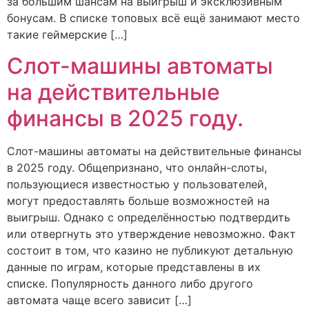
за большим шансам на выигрыш и эксклюзивным
бонусам. В списке топовых всё ещё занимают место
такие геймерские […]
Слот-машины автоматы
на действительные
финансы в 2025 году.
Слот-машины автоматы на действительные финансы
в 2025 году. Общепризнано, что онлайн-слоты,
пользующиеся известностью у пользователей,
могут предоставлять больше возможностей на
выигрыш. Однако с определённостью подтвердить
или отвергнуть это утверждение невозможно. Факт
состоит в том, что казино не публикуют детальную
данные по играм, которые представлены в их
списке. Популярность данного либо другого
автомата чаще всего зависит […]